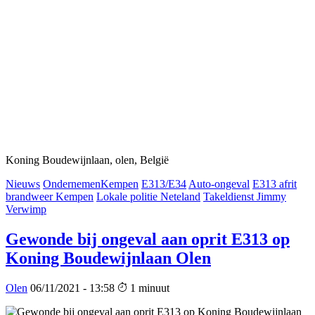
Koning Boudewijnlaan, olen, België
Nieuws
OndernemenKempen
E313/E34
Auto-ongeval
E313 afrit
brandweer Kempen
Lokale politie Neteland
Takeldienst Jimmy
Verwimp
Gewonde bij ongeval aan oprit E313 op
Koning Boudewijnlaan Olen
Olen
06/11/2021 - 13:58
1 minuut