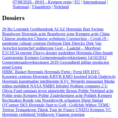
07/08/2026 - 00:01
-
Kempen regio
|
EU
|
Internationaal
|
Nationaal
|
Vlaanderen
|
Neteland
Dossiers
29 Bn Logistiek Grobbendonk
AI
AZ Herentals
Bart Swings
Brandweer Herentals actie
Brandweer zone Kempen actie
China
Chinese producten
Chinese webshops
Coronavirus - Covid-19 -
pandemie
culinair centrum
Defensie
Dirk Dierckx
Dirk Van
Aerschot korpschef politiezone Geel – Laakdal – Meerhout
E313/E34
energie
Fluxys dossier gasleiding Herentals-Olen
fraude
Gastronomie Kempen
Gemeenteraadsverkiezingen 14/10/2012
Gemeenteraadsverkiezingen 2018
Gezondheid
giftige producten
goud
Groen
HBBC Basket Herentals
Herentals Fietst / Feest
HIS
HYC
Kasseien centrum Herentals
KBVB
KMO
koolstof
kOsh Onderwijs
Herentals
kunstmatige intelligentie
KVC Westerlo
massastart
Media
milieu
mobiliteit
NASA
NMBS Infrabel
Nothing compares 2 U
Olivia Fund
ontstaan leven
planetoïde Bennu
Politie Neteland actie
Politie regio Kempen
Politie Zuiderkempen actie
Politiek Kempen
Rechtzaken
Ronde van Noorderwijk
schaatsen
Shein
Sinéad
O'Connor
SKS Herentals
Start to Golf : Golfclub Witbos
TEMU
Terreur
Testaankoop
Tiktok
Tour de France
UNIZO Kempen
VC
Herentals
veiligheid
Veldhoven
Vlaamse regering