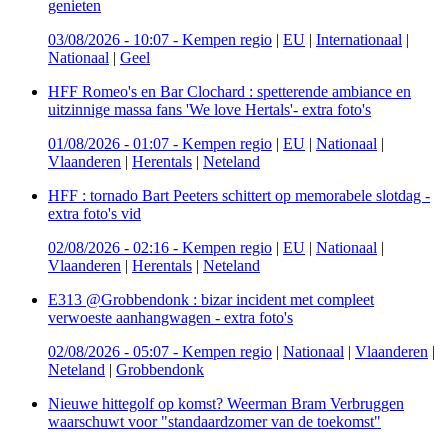
genieten
03/08/2026 - 10:07
-
Kempen regio
|
EU
|
Internationaal
|
Nationaal
|
Geel
HFF Romeo's en Bar Clochard : spetterende ambiance en
uitzinnige massa fans 'We love Hertals'- extra foto's
01/08/2026 - 01:07
-
Kempen regio
|
EU
|
Nationaal
|
Vlaanderen
|
Herentals
|
Neteland
HFF : tornado Bart Peeters schittert op memorabele slotdag -
extra foto's vid
02/08/2026 - 02:16
-
Kempen regio
|
EU
|
Nationaal
|
Vlaanderen
|
Herentals
|
Neteland
E313 @Grobbendonk : bizar incident met compleet
verwoeste aanhangwagen - extra foto's
02/08/2026 - 05:07
-
Kempen regio
|
Nationaal
|
Vlaanderen
|
Neteland
|
Grobbendonk
Nieuwe hittegolf op komst? Weerman Bram Verbruggen
waarschuwt voor "standaardzomer van de toekomst"