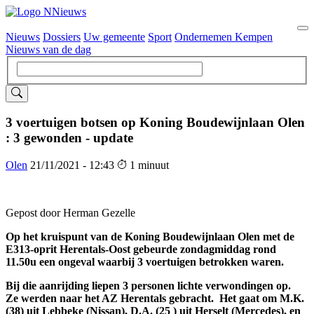
Nieuws
Dossiers
Uw gemeente
Sport
Ondernemen Kempen
Hoofdnavigatie
Nieuws van de dag
3 voertuigen botsen op Koning Boudewijnlaan Olen
: 3 gewonden - update
Olen
21/11/2021 - 12:43
1 minuut
Gepost door Herman Gezelle
Op het kruispunt van de Koning Boudewijnlaan Olen met de
E313-oprit Herentals-Oost gebeurde zondagmiddag rond
11.50u een ongeval waarbij 3 voertuigen betrokken waren.
Bij die aanrijding liepen 3 personen lichte verwondingen op.
Ze werden naar het AZ Herentals gebracht. Het gaat om M.K.
(38) uit Lebbeke (Nissan), D.A. (25 ) uit Herselt (Mercedes), en