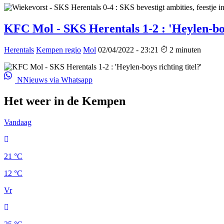
KFC Mol - SKS Herentals 1-2 : 'Heylen-boys
Herentals
Kempen regio
Mol
02/04/2022 - 23:21
2 minuten
NNieuws via Whatsapp
Het weer in de Kempen
Vandaag
21 °C
12 °C
Vr