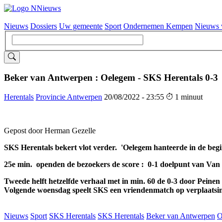
Nieuws
Dossiers
Uw gemeente
Sport
Ondernemen Kempen
Nieuws 
Hoofdnavigatie
Beker van Antwerpen : Oelegem - SKS Herentals 0-3
Herentals
Provincie Antwerpen
20/08/2022 - 23:55
1 minuut
Gepost door Herman Gezelle
SKS Herentals bekert vlot verder. 'Oelegem hanteerde in de beg
25e min. openden de bezoekers de score : 0-1 doelpunt van Van D
Tweede helft hetzelfde verhaal met in min. 60 de 0-3 door Peinen
Volgende woensdag speelt SKS een vriendenmatch op verplaatsing 
Nieuws
Sport
SKS Herentals
SKS Herentals
Beker van Antwerpen
O