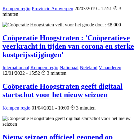
Kempen regio
Provincie Antwerpen
20/03/2019 - 12:51
3
minuten
Coöperatie Hoogstraten : 'Coöperatieve
veerkracht in tijden van corona en sterke
kostprijsstijgingen'
Internationaal
Kempen regio
Nationaal
Neteland
Vlaanderen
12/01/2022 - 15:52
3 minuten
Coöperatie Hoogstraten geeft digitaal
startschot voor het nieuw seizoen
Kempen regio
01/04/2021 - 10:00
3 minuten
Nieuw seizoen officieel geopend op