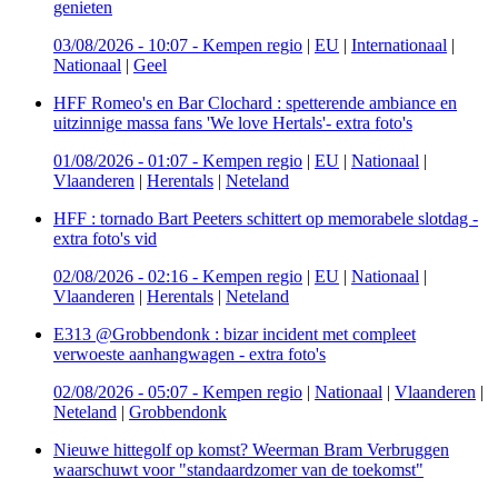
genieten
03/08/2026 - 10:07
-
Kempen regio
|
EU
|
Internationaal
|
Nationaal
|
Geel
HFF Romeo's en Bar Clochard : spetterende ambiance en
uitzinnige massa fans 'We love Hertals'- extra foto's
01/08/2026 - 01:07
-
Kempen regio
|
EU
|
Nationaal
|
Vlaanderen
|
Herentals
|
Neteland
HFF : tornado Bart Peeters schittert op memorabele slotdag -
extra foto's vid
02/08/2026 - 02:16
-
Kempen regio
|
EU
|
Nationaal
|
Vlaanderen
|
Herentals
|
Neteland
E313 @Grobbendonk : bizar incident met compleet
verwoeste aanhangwagen - extra foto's
02/08/2026 - 05:07
-
Kempen regio
|
Nationaal
|
Vlaanderen
|
Neteland
|
Grobbendonk
Nieuwe hittegolf op komst? Weerman Bram Verbruggen
waarschuwt voor "standaardzomer van de toekomst"