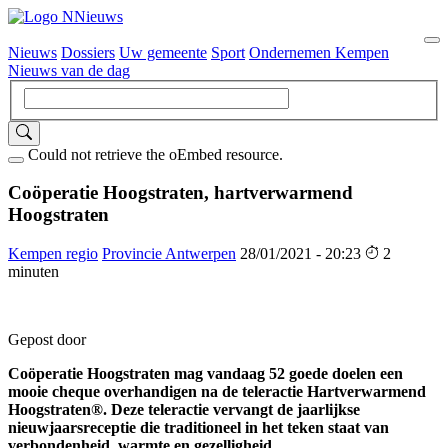
Nieuws
Dossiers
Uw gemeente
Sport
Ondernemen Kempen
Hoofdnavigatie
Nieuws van de dag
Could not retrieve the oEmbed resource.
Coöperatie Hoogstraten, hartverwarmend
Hoogstraten
Kempen regio
Provincie Antwerpen
28/01/2021 - 20:23
2
minuten
Gepost door
Coöperatie Hoogstraten mag vandaag 52 goede doelen een
mooie cheque overhandigen na de teleractie Hartverwarmend
Hoogstraten®. Deze teleractie vervangt de jaarlijkse
nieuwjaarsreceptie die traditioneel in het teken staat van
verbondenheid, warmte en gezelligheid.