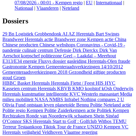
07/08/2026 - 00:01
-
Kempen regio
|
EU
|
Internationaal
|
Nationaal
|
Vlaanderen
|
Neteland
Dossiers
29 Bn Logistiek Grobbendonk
AI
AZ Herentals
Bart Swings
Brandweer Herentals actie
Brandweer zone Kempen actie
China
Chinese producten
Chinese webshops
Coronavirus - Covid-19 -
pandemie
culinair centrum
Defensie
Dirk Dierckx
Dirk Van
Aerschot korpschef politiezone Geel – Laakdal – Meerhout
E313/E34
energie
Fluxys dossier gasleiding Herentals-Olen
fraude
Gastronomie Kempen
Gemeenteraadsverkiezingen 14/10/2012
Gemeenteraadsverkiezingen 2018
Gezondheid
giftige producten
goud
Groen
HBBC Basket Herentals
Herentals Fietst / Feest
HIS
HYC
Kasseien centrum Herentals
KBVB
KMO
koolstof
kOsh Onderwijs
Herentals
kunstmatige intelligentie
KVC Westerlo
massastart
Media
milieu
mobiliteit
NASA
NMBS Infrabel
Nothing compares 2 U
Olivia Fund
ontstaan leven
planetoïde Bennu
Politie Neteland actie
Politie regio Kempen
Politie Zuiderkempen actie
Politiek Kempen
Rechtzaken
Ronde van Noorderwijk
schaatsen
Shein
Sinéad
O'Connor
SKS Herentals
Start to Golf : Golfclub Witbos
TEMU
Terreur
Testaankoop
Tiktok
Tour de France
UNIZO Kempen
VC
Herentals
veiligheid
Veldhoven
Vlaamse regering