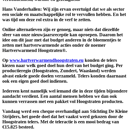
Hans Vanderhallen: Wij zijn ervan overtuigd dat we als sector
een sociale en maatschappelijke rol te vervullen hebben. En het
was tijd om deze rol extra in de verf te zetten.
Online alternatieven zijn er genoeg, maar niets dat diezelfde
sfeer van onze nieuwjaarsreceptie kan oproepen. Daarom het
idee om dit jaar met dat budget anderen in de bloementjes te
zetten met hartverwarmende acties onder de noemer
Hartverwarmend Hoogstraten®.
Op
www.hartverwarmendhoogstraten.eu
konden de telers
kiezen naar welk goed doel hun deel van het budget ging. Per
productieregio (Hoogstraten, Zundert, Waasland) werden
alvast enkele goede doelen verzameld. Telers konden daarnaast
ook een eigen goed doel indienen.
Iedereen kent namelijk wel iemand die in deze tijden bijzondere
aandacht verdient. Een aantal mensen hebben we dan ook
kunnen verrassen met een pakket vol Hoogstraten producten.
Vandaag werd een cheque overhandigd aan Stichting De Kleine
Strijders, het goede doel dat het vaakst werd gekozen door de
Hoogstraten telers. Met de teleractie is een mooi bedrag van
€15.825 besteed.