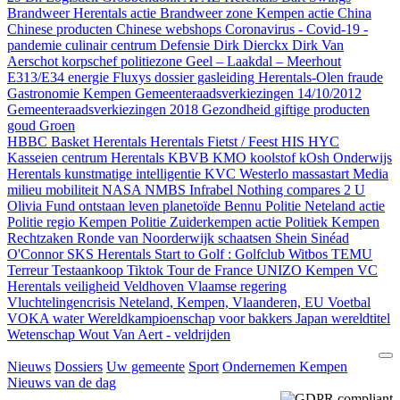
Brandweer Herentals actie
Brandweer zone Kempen actie
China
Chinese producten
Chinese webshops
Coronavirus - Covid-19 -
pandemie
culinair centrum
Defensie
Dirk Dierckx
Dirk Van
Aerschot korpschef politiezone Geel – Laakdal – Meerhout
E313/E34
energie
Fluxys dossier gasleiding Herentals-Olen
fraude
Gastronomie Kempen
Gemeenteraadsverkiezingen 14/10/2012
Gemeenteraadsverkiezingen 2018
Gezondheid
giftige producten
goud
Groen
HBBC Basket Herentals
Herentals Fietst / Feest
HIS
HYC
Kasseien centrum Herentals
KBVB
KMO
koolstof
kOsh Onderwijs
Herentals
kunstmatige intelligentie
KVC Westerlo
massastart
Media
milieu
mobiliteit
NASA
NMBS Infrabel
Nothing compares 2 U
Olivia Fund
ontstaan leven
planetoïde Bennu
Politie Neteland actie
Politie regio Kempen
Politie Zuiderkempen actie
Politiek Kempen
Rechtzaken
Ronde van Noorderwijk
schaatsen
Shein
Sinéad
O'Connor
SKS Herentals
Start to Golf : Golfclub Witbos
TEMU
Terreur
Testaankoop
Tiktok
Tour de France
UNIZO Kempen
VC
Herentals
veiligheid
Veldhoven
Vlaamse regering
Vluchtelingencrisis Neteland, Kempen, Vlaanderen, EU
Voetbal
VOKA
water
Wereldkampioenschap voor bakkers Japan
wereldtitel
Wetenschap
Wout Van Aert - veldrijden
Nieuws
Dossiers
Uw gemeente
Sport
Ondernemen Kempen
Nieuws van de dag