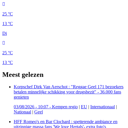
25 °C
13 °C
Di
25 °C
13 °C
Meest gelezen
Korpschef Dirk Van Aerschot : "Reggae Geel 171 bezoekers
betalen minnelijke schikking voor drugsbezit" - 36.000 fans
genieten
03/08/2026 - 10:07
-
Kempen regio
|
EU
|
Internationaal
|
Nationaal
|
Geel
HFF Romeo's en Bar Clochard : spetterende ambiance en
uitzinnige massa fans 'We love Hertals'- extra foto's