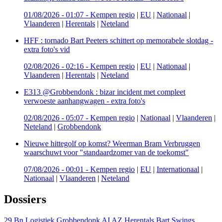
01/08/2026 - 01:07
-
Kempen regio
|
EU
|
Nationaal
|
Vlaanderen
|
Herentals
|
Neteland
HFF : tornado Bart Peeters schittert op memorabele slotdag -
extra foto's vid
02/08/2026 - 02:16
-
Kempen regio
|
EU
|
Nationaal
|
Vlaanderen
|
Herentals
|
Neteland
E313 @Grobbendonk : bizar incident met compleet
verwoeste aanhangwagen - extra foto's
02/08/2026 - 05:07
-
Kempen regio
|
Nationaal
|
Vlaanderen
|
Neteland
|
Grobbendonk
Nieuwe hittegolf op komst? Weerman Bram Verbruggen
waarschuwt voor "standaardzomer van de toekomst"
07/08/2026 - 00:01
-
Kempen regio
|
EU
|
Internationaal
|
Nationaal
|
Vlaanderen
|
Neteland
Dossiers
29 Bn Logistiek Grobbendonk
AI
AZ Herentals
Bart Swings