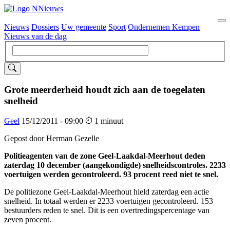
Nieuws
Dossiers
Uw gemeente
Sport
Ondernemen Kempen
Hoofdnavigatie
Nieuws van de dag
Grote meerderheid houdt zich aan de toegelaten
snelheid
Geel
15/12/2011 - 09:00
1 minuut
Gepost door Herman Gezelle
Politieagenten van de zone Geel-Laakdal-Meerhout deden
zaterdag 10 december (aangekondigde) snelheidscontroles. 2233
voertuigen werden gecontroleerd. 93 procent reed niet te snel.
De politiezone Geel-Laakdal-Meerhout hield zaterdag een actie
snelheid. In totaal werden er 2233 voertuigen gecontroleerd. 153
bestuurders reden te snel. Dit is een overtredingspercentage van
zeven procent.