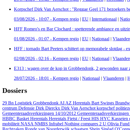
Korpschef Dirk Van Aerschot : "Reggae Geel 171 bezoekers bet
03/08/2026 - 10:07
-
Kempen regio
|
EU
|
Internationaal
|
Natio
HFF Romeo's en Bar Clochard : spetterende ambiance en uitzinni
01/08/2026 - 01:07
-
Kempen regio
|
EU
|
Nationaal
|
Vlaander
HFF : tornado Bart Peeters schittert op memorabele slotdag - ext
02/08/2026 - 02:16
-
Kempen regio
|
EU
|
Nationaal
|
Vlaander
E313 : wagen over de kop in Grobbendonk, 2 gewonden naar 
28/07/2026 - 18:01
-
Kempen regio
|
Nationaal
|
Vlaanderen
|
H
Dossiers
29 Bn Logistiek Grobbendonk
AI
AZ Herentals
Bart Swings
Brandwe
centrum
Defensie
Dirk Dierckx
Dirk Van Aerschot korpschef politie
Gemeenteraadsverkiezingen 14/10/2012
Gemeenteraadsverkiezingen
HBBC Basket Herentals
Herentals Fietst / Feest
HIS
HYC
Kasseien 
mobiliteit
NASA
NMBS Infrabel
Nothing compares 2 U
Olivia Fun
Rechtzaken
Ronde van Noorderwijk
schaatsen
Shein
Sinéad O'Conn