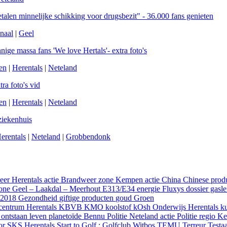
alen minnelijke schikking voor drugsbezit" - 36.000 fans genieten
naal
|
Geel
ge massa fans 'We love Hertals'- extra foto's
en
|
Herentals
|
Neteland
ra foto's vid
en
|
Herentals
|
Neteland
ziekenhuis
erentals
|
Neteland
|
Grobbendonk
er Herentals actie
Brandweer zone Kempen actie
China
Chinese prod
zone Geel – Laakdal – Meerhout
E313/E34
energie
Fluxys dossier gasl
 2018
Gezondheid
giftige producten
goud
Groen
centrum Herentals
KBVB
KMO
koolstof
kOsh Onderwijs Herentals
ku
d
ontstaan leven
planetoïde Bennu
Politie Neteland actie
Politie regio 
or
SKS Herentals
Start to Golf : Golfclub Witbos
TEMU
Terreur
Test