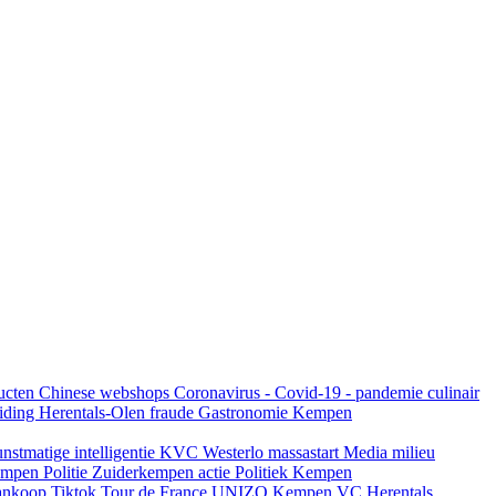
ucten
Chinese webshops
Coronavirus - Covid-19 - pandemie
culinair
eiding Herentals-Olen
fraude
Gastronomie Kempen
nstmatige intelligentie
KVC Westerlo
massastart
Media
milieu
Kempen
Politie Zuiderkempen actie
Politiek Kempen
aankoop
Tiktok
Tour de France
UNIZO Kempen
VC Herentals