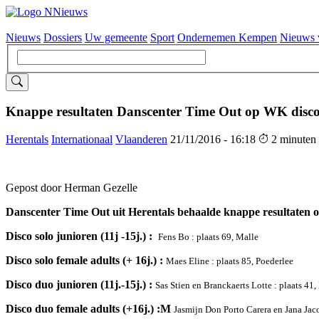
Nieuws
Dossiers
Uw gemeente
Sport
Ondernemen Kempen
Nieuws 
Hoofdnavigatie
Knappe resultaten Danscenter Time Out op WK disc
Herentals
Internationaal
Vlaanderen
21/11/2016 - 16:18
2 minuten
Gepost door Herman Gezelle
Danscenter Time Out uit Herentals behaalde knappe resultaten 
Disco solo junioren (11j -15j.) :
Fens Bo : plaats 69, Malle
Disco solo female adults (+ 16j.) :
Maes Eline : plaats 85, Poederlee
Disco duo junioren (11j.-15j.) :
Sas Stien en Branckaerts Lotte : plaats 41, 
Disco duo female adults (+16j.) :M
Jasmijn Don Porto Carera en Jana Jaco