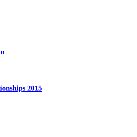
en
onships 2015