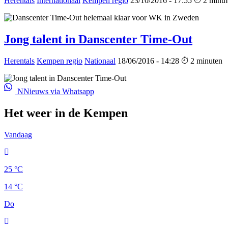
Herentals
Internationaal
Kempen regio
23/10/2016 - 17:55
2 minut
Jong talent in Danscenter Time-Out
Herentals
Kempen regio
Nationaal
18/06/2016 - 14:28
2 minuten
NNieuws via Whatsapp
Het weer in de Kempen
Vandaag
25 °C
14 °C
Do