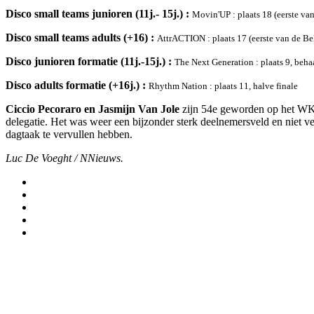
Disco small teams junioren (11j.- 15j.) :
Movin'UP : plaats 18 (eerste va
Disco small teams adults (+16) :
AttrACTION : plaats 17 (eerste van de Bel
Disco junioren formatie (11j.-15j.) :
The Next Generation : plaats 9, beha
Disco adults formatie (+16j.) :
Rhythm Nation : plaats 11, halve finale
Ciccio Pecoraro en Jasmijn Van Jole
zijn 54e geworden op het WK s
delegatie. Het was weer een bijzonder sterk deelnemersveld en niet 
dagtaak te vervullen hebben.
Luc De Voeght / NNieuws.