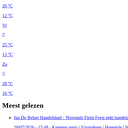
20 °C
12 °C
Vr
25 °C
13 °C
Za
28 °C
16 °C
Meest gelezen
Jan De Belser Handelshart : 'Herentals Fietst Feest nekt handelaa
29/07/2026 - 15:48
-
Kempen regio
|
Vlaanderen
|
Herentals
|
N