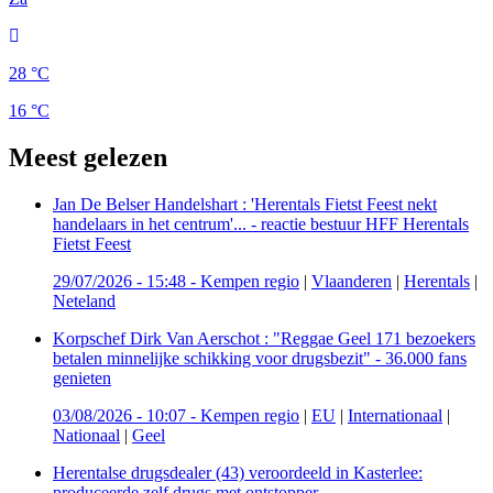
28 °C
16 °C
Meest gelezen
Jan De Belser Handelshart : 'Herentals Fietst Feest nekt
handelaars in het centrum'... - reactie bestuur HFF Herentals
Fietst Feest
29/07/2026 - 15:48
-
Kempen regio
|
Vlaanderen
|
Herentals
|
Neteland
Korpschef Dirk Van Aerschot : "Reggae Geel 171 bezoekers
betalen minnelijke schikking voor drugsbezit" - 36.000 fans
genieten
03/08/2026 - 10:07
-
Kempen regio
|
EU
|
Internationaal
|
Nationaal
|
Geel
Herentalse drugsdealer (43) veroordeeld in Kasterlee:
produceerde zelf drugs met ontstopper...