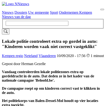
Nieuws
Dossiers
Uw gemeente
Sport
Ondernemen Kempen
Hoofdnavigatie
Nieuws van de dag
Lokale politie controleert extra op gordel in auto:
"Kinderen worden vaak niet correct vastgeklikt"
Kempen regio
Neteland
Vlaanderen
10/09/2020 - 17:56
1 minuut
Gepost door Herman Gezelle
Vandaag controleerden lokale politiezones extra op
gordeldracht in de auto. Dat deden ze in het kader van de
nationale campagne 'Beloofd.be'.
De campagne roept op om kinderen correct vast te klikken in
de auto.
Het politiekorps van Balen-Dessel-Mol houdt op vier locaties
extra toezicht.