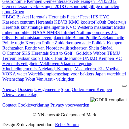
Gastronomie Kempen
Gemeenteraadsverkiezingen 14/10/2012
Gemeenteraadsverkiezingen 2018
Gezondheid
giftige producten
goud
Groen
HBBC Basket Herentals
Herentals Fietst / Feest
HIS
HYC
Kasseien centrum Herentals
KBVB
KMO
koolstof
kOsh Onderwijs
Herentals
kunstmatige intelligentie
KVC Westerlo
massastart
Media
milieu
mobiliteit
NASA
NMBS Infrabel
Nothing compares 2 U
Olivia Fund
ontstaan leven
planetoïde Bennu
Politie Neteland actie
Politie regio Kempen
Politie Zuiderkempen actie
Politiek Kempen
Rechtzaken
Ronde van Noorderwijk
schaatsen
Shein
Sinéad
O'Connor
SKS Herentals
Start to Golf : Golfclub Witbos
TEMU
Terreur
Testaankoop
Tiktok
Tour de France
UNIZO Kempen
VC
Herentals
veiligheid
Veldhoven
Vlaamse regering
Vluchtelingencrisis Neteland, Kempen, Vlaanderen, EU
Voetbal
VOKA
water
Wereldkampioenschap voor bakkers Japan
wereldtitel
Wetenschap
Wout Van Aert - veldrijden
Nieuws
Dossiers
Uw gemeente
Sport
Ondernemen Kempen
Nieuws van de dag
Contact
Cookieverklaring
Privacy voorwaarden
© NNieuws ® Gedeponeerd Merk
Design & development door
Rebel Scrum