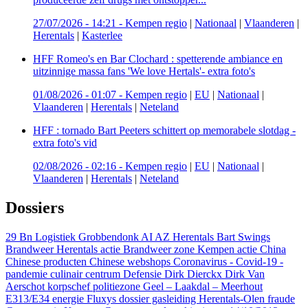
27/07/2026 - 14:21
-
Kempen regio
|
Nationaal
|
Vlaanderen
|
Herentals
|
Kasterlee
HFF Romeo's en Bar Clochard : spetterende ambiance en
uitzinnige massa fans 'We love Hertals'- extra foto's
01/08/2026 - 01:07
-
Kempen regio
|
EU
|
Nationaal
|
Vlaanderen
|
Herentals
|
Neteland
HFF : tornado Bart Peeters schittert op memorabele slotdag -
extra foto's vid
02/08/2026 - 02:16
-
Kempen regio
|
EU
|
Nationaal
|
Vlaanderen
|
Herentals
|
Neteland
Dossiers
29 Bn Logistiek Grobbendonk
AI
AZ Herentals
Bart Swings
Brandweer Herentals actie
Brandweer zone Kempen actie
China
Chinese producten
Chinese webshops
Coronavirus - Covid-19 -
pandemie
culinair centrum
Defensie
Dirk Dierckx
Dirk Van
Aerschot korpschef politiezone Geel – Laakdal – Meerhout
E313/E34
energie
Fluxys dossier gasleiding Herentals-Olen
fraude