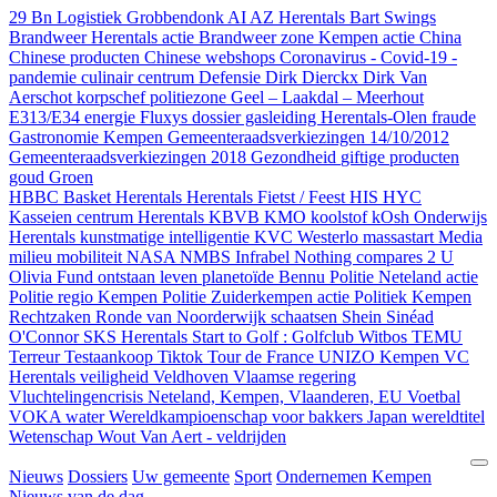
29 Bn Logistiek Grobbendonk
AI
AZ Herentals
Bart Swings
Brandweer Herentals actie
Brandweer zone Kempen actie
China
Chinese producten
Chinese webshops
Coronavirus - Covid-19 -
pandemie
culinair centrum
Defensie
Dirk Dierckx
Dirk Van
Aerschot korpschef politiezone Geel – Laakdal – Meerhout
E313/E34
energie
Fluxys dossier gasleiding Herentals-Olen
fraude
Gastronomie Kempen
Gemeenteraadsverkiezingen 14/10/2012
Gemeenteraadsverkiezingen 2018
Gezondheid
giftige producten
goud
Groen
HBBC Basket Herentals
Herentals Fietst / Feest
HIS
HYC
Kasseien centrum Herentals
KBVB
KMO
koolstof
kOsh Onderwijs
Herentals
kunstmatige intelligentie
KVC Westerlo
massastart
Media
milieu
mobiliteit
NASA
NMBS Infrabel
Nothing compares 2 U
Olivia Fund
ontstaan leven
planetoïde Bennu
Politie Neteland actie
Politie regio Kempen
Politie Zuiderkempen actie
Politiek Kempen
Rechtzaken
Ronde van Noorderwijk
schaatsen
Shein
Sinéad
O'Connor
SKS Herentals
Start to Golf : Golfclub Witbos
TEMU
Terreur
Testaankoop
Tiktok
Tour de France
UNIZO Kempen
VC
Herentals
veiligheid
Veldhoven
Vlaamse regering
Vluchtelingencrisis Neteland, Kempen, Vlaanderen, EU
Voetbal
VOKA
water
Wereldkampioenschap voor bakkers Japan
wereldtitel
Wetenschap
Wout Van Aert - veldrijden
Nieuws
Dossiers
Uw gemeente
Sport
Ondernemen Kempen
Nieuws van de dag