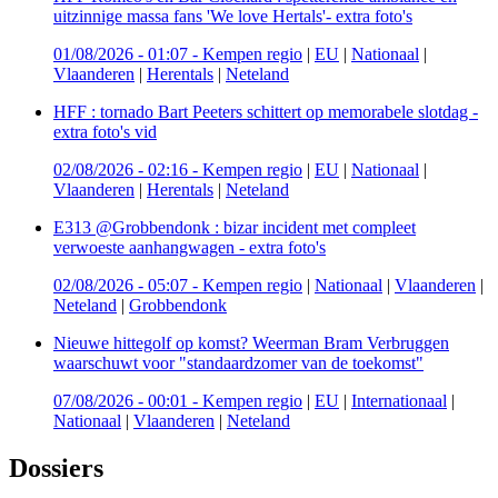
uitzinnige massa fans 'We love Hertals'- extra foto's
01/08/2026 - 01:07
-
Kempen regio
|
EU
|
Nationaal
|
Vlaanderen
|
Herentals
|
Neteland
HFF : tornado Bart Peeters schittert op memorabele slotdag -
extra foto's vid
02/08/2026 - 02:16
-
Kempen regio
|
EU
|
Nationaal
|
Vlaanderen
|
Herentals
|
Neteland
E313 @Grobbendonk : bizar incident met compleet
verwoeste aanhangwagen - extra foto's
02/08/2026 - 05:07
-
Kempen regio
|
Nationaal
|
Vlaanderen
|
Neteland
|
Grobbendonk
Nieuwe hittegolf op komst? Weerman Bram Verbruggen
waarschuwt voor "standaardzomer van de toekomst"
07/08/2026 - 00:01
-
Kempen regio
|
EU
|
Internationaal
|
Nationaal
|
Vlaanderen
|
Neteland
Dossiers