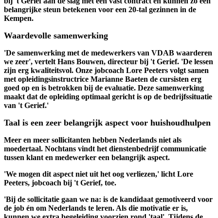
bij 't Gerief aan de slag met een vast contract en kunnen zo een
belangrijke steun betekenen voor een 20-tal gezinnen in de
Kempen.
Waardevolle samenwerking
'De samenwerking met de medewerkers van VDAB waarderen
we zeer', vertelt Hans Bouwen, directeur bij 't Gerief. 'De lessen
zijn erg kwaliteitsvol. Onze jobcoach Lore Peeters volgt samen
met opleidingsinstructrice Marianne Baeten de cursisten erg
goed op en is betrokken bij de evaluatie. Deze samenwerking
maakt dat de opleiding optimaal gericht is op de bedrijfssituatie
van 't Gerief.'
Taal is een zeer belangrijk aspect voor huishoudhulpen
Meer en meer sollicitanten hebben Nederlands niet als
moedertaal. Nochtans vindt het dienstenbedrijf communicatie
tussen klant en medewerker een belangrijk aspect.
'We mogen dit aspect niet uit het oog verliezen,' licht Lore
Peeters, jobcoach bij 't Gerief, toe.
'Bij de sollicitatie gaan we na: is de kandidaat gemotiveerd voor
de job én om Nederlands te leren. Als die motivatie er is,
kunnen we extra begeleiding voorzien rond 'taal'. Tijdens de