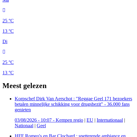
25 °C
13 °C
Di
25 °C
13 °C
Meest gelezen
Korpschef Dirk Van Aerschot : "Reggae Geel 171 bezoekers
betalen minnelijke schikking voor drugsbezit" - 36.000 fans
genieten
03/08/2026 - 10:07
-
Kempen regio
|
EU
|
Internationaal
|
Nationaal
|
Geel
HFF Romeo's en Bar Clochard : spetterende ambiance en