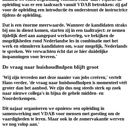
opleiding was er een taalcoach vanuit VDAB betrokken: zij gaf
voor de opleiding een introductie én ondersteunt de instructrice
tijdens de opleiding.
Dat is een énorme meerwaarde. Wanneer de kandidaten straks
bij ons in dienst komen, starten zij in een taaltraject: ze nemen
tijdelijk deel aan aangepast werkoverleg, we bekijken de
mogelijkheden rond Nederlandse les in combinatie met het
werk en stimuleren kandidaten om, waar mogelijk, Nederlands
te spreken. We verwachten écht dat ze hier duidelijke
inspanningen voor leveren.'
De vraag naar huishoudhulpen blijft groot
'Wij zijn tevreden met deze manier van jobs creëren,' vertelt
Hans verder, 'de vraag naar huishoudhulpen is momenteel véél
groter dan het aanbod. We zijn dus nog steeds sterk op zoek
naar nieuwe collega's in bijna de gehele midden- en
Noorderkempen.
Dit najaar organiseren we opnieuw een opleiding in
samenwerking met VDAB voor mensen met goesting om de
vaardigheden te leren. Maar ook in de zomervakantie werven
we nog volop aan.'