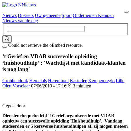
Nieuws
Dossiers
Uw gemeente
Sport
Ondernemen Kempen
Hoofdnavigatie
Nieuws van de dag
Could not retrieve the oEmbed resource.
’t Gerief en VDAB succesvolle opleiding
‘huishoudhulp’ : 'Wachtlijst met kandidaat-klanten
is nog lang'
Grobbendonk
Herentals
Herenthout
Kasterlee
Kempen regio
Lille
Olen
Vorselaar
07/06/2019 - 17:16
3 minuten
Gepost door
Dienstenchequebedrijf 't Gerief organiseerde met VDAB
opnieuw een succesvolle opleiding 'Huishoudhulp'. Vandaag
studeerden er 5 kersverse huishoudhulpen af, zij mogen meteen