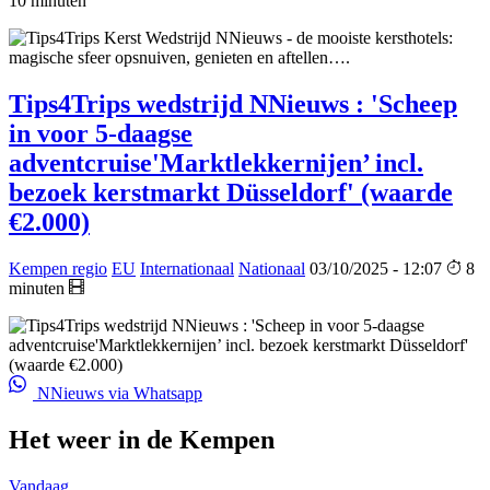
10 minuten
Tips4Trips wedstrijd NNieuws : 'Scheep
in voor 5-daagse
adventcruise'Marktlekkernijen’ incl.
bezoek kerstmarkt Düsseldorf' (waarde
€2.000)
Kempen regio
EU
Internationaal
Nationaal
03/10/2025 - 12:07
8
minuten
NNieuws via Whatsapp
Het weer in de Kempen
Vandaag