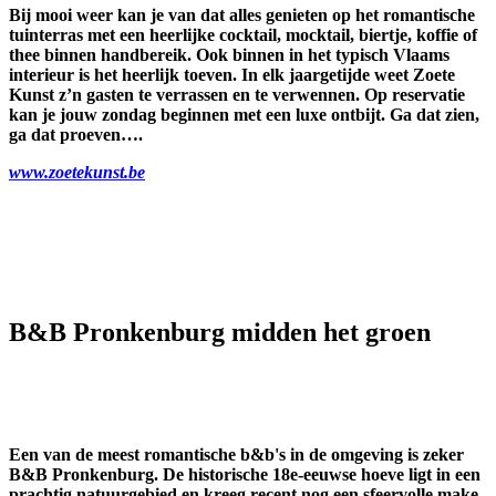
Bij mooi weer kan je van dat alles genieten op het romantische
tuinterras met een heerlijke cocktail, mocktail, biertje, koffie of
thee binnen handbereik. Ook binnen in het typisch Vlaams
interieur is het heerlijk toeven. In elk jaargetijde weet Zoete
Kunst z’n gasten te verrassen en te verwennen. Op reservatie
kan je jouw zondag beginnen met een luxe ontbijt. Ga dat zien,
ga dat proeven….
www.zoetekunst.be
B&B Pronkenburg midden het groen
Een van de meest romantische b&b's in de omgeving is zeker
B&B Pronkenburg. De historische 18e-eeuwse hoeve ligt in een
prachtig natuurgebied en kreeg recent nog een sfeervolle make-