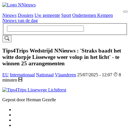
Nieuws
Dossiers
Uw gemeente
Sport
Ondernemen Kempen
Hoofdnavigatie
Nieuws van de dag
Tips4Trips Wedstrijd NNieuws : 'Straks baadt het
witte dorpje Lissewege weer volop in het licht' - te
winnen 25 arrangementen
EU
Internationaal
Nationaal
Vlaanderen
25/07/2025 - 12:07
8
minuten
Gepost door Herman Gezelle