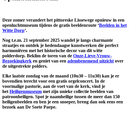
Deze zomer verandert het pittoreske Lissewege opnieuw in een
openluchtmuseum tijdens de gratis beeldenroute ‘
Beelden in het
Witte Dorp
’.
Nog t.e.m. 21 september 2025 wandel je langs charmante
straatjes en ontdek je hedendaagse kunstwerken die perfect
harmoniëren met het historische decor van dit witte
polderdorp. Beklim de toren van de
Onze-Lieve-Vrouw-
Bezoekingkerk
en geniet van een
adembenemend uitzicht
over
de uitgestrekte polders.
Elke laatste zondag van de maand (10u30 – 11u30) kan je er
bovendien terecht voor een gratis orgelconcert. In de
voormalige pastorie, aan de voet van de kerk, vind je
het
Heiligenmuseum
met zijn unieke collectie beelden van
patroonheiligen. Spot je naamheilige tussen de meer dan 150
heiligenbeelden en ben je een snoeper, breng dan ook eens een
bezoek aan De Soete Paepe.