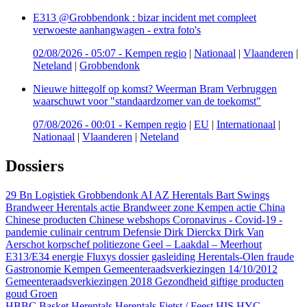
E313 @Grobbendonk : bizar incident met compleet
verwoeste aanhangwagen - extra foto's
02/08/2026 - 05:07
-
Kempen regio
|
Nationaal
|
Vlaanderen
|
Neteland
|
Grobbendonk
Nieuwe hittegolf op komst? Weerman Bram Verbruggen
waarschuwt voor "standaardzomer van de toekomst"
07/08/2026 - 00:01
-
Kempen regio
|
EU
|
Internationaal
|
Nationaal
|
Vlaanderen
|
Neteland
Dossiers
29 Bn Logistiek Grobbendonk
AI
AZ Herentals
Bart Swings
Brandweer Herentals actie
Brandweer zone Kempen actie
China
Chinese producten
Chinese webshops
Coronavirus - Covid-19 -
pandemie
culinair centrum
Defensie
Dirk Dierckx
Dirk Van
Aerschot korpschef politiezone Geel – Laakdal – Meerhout
E313/E34
energie
Fluxys dossier gasleiding Herentals-Olen
fraude
Gastronomie Kempen
Gemeenteraadsverkiezingen 14/10/2012
Gemeenteraadsverkiezingen 2018
Gezondheid
giftige producten
goud
Groen
HBBC Basket Herentals
Herentals Fietst / Feest
HIS
HYC