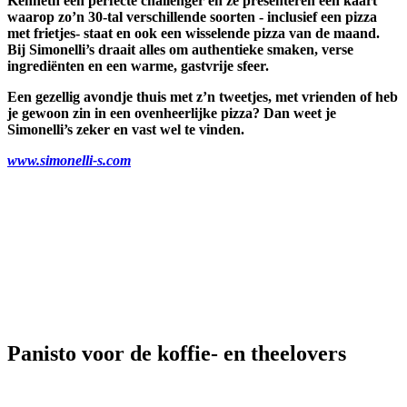
Kenneth een perfecte challenger en ze presenteren een kaart
waarop zo’n 30-tal verschillende soorten - inclusief een pizza
met frietjes- staat en ook een wisselende pizza van de maand.
Bij Simonelli’s draait alles om authentieke smaken, verse
ingrediënten en een warme, gastvrije sfeer.
Een gezellig avondje thuis met z’n tweetjes, met vrienden of heb
je gewoon zin in een ovenheerlijke pizza? Dan weet je
Simonelli’s zeker en vast wel te vinden.
www.simonelli-s.com
Panisto voor de koffie- en theelovers