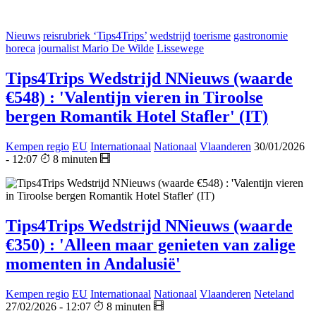
Nieuws
reisrubriek ‘Tips4Trips’
wedstrijd
toerisme
gastronomie
horeca
journalist Mario De Wilde
Lissewege
Tips4Trips Wedstrijd NNieuws (waarde
€548) : 'Valentijn vieren in Tiroolse
bergen Romantik Hotel Stafler' (IT)
Kempen regio
EU
Internationaal
Nationaal
Vlaanderen
30/01/2026
- 12:07
8 minuten
Tips4Trips Wedstrijd NNieuws (waarde
€350) : 'Alleen maar genieten van zalige
momenten in Andalusië'
Kempen regio
EU
Internationaal
Nationaal
Vlaanderen
Neteland
27/02/2026 - 12:07
8 minuten