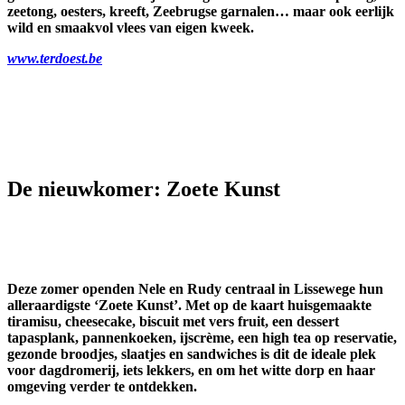
zeetong, oesters, kreeft, Zeebrugse garnalen… maar ook eerlijk
wild en smaakvol vlees van eigen kweek.
www.terdoest.be
De nieuwkomer: Zoete Kunst
Deze zomer openden Nele en Rudy centraal in Lissewege hun
alleraardigste ‘Zoete Kunst’. Met op de kaart huisgemaakte
tiramisu, cheesecake, biscuit met vers fruit, een dessert
tapasplank, pannenkoeken, ijscrème, een high tea op reservatie,
gezonde broodjes, slaatjes en sandwiches is dit de ideale plek
voor dagdromerij, iets lekkers, en om het witte dorp en haar
omgeving verder te ontdekken.