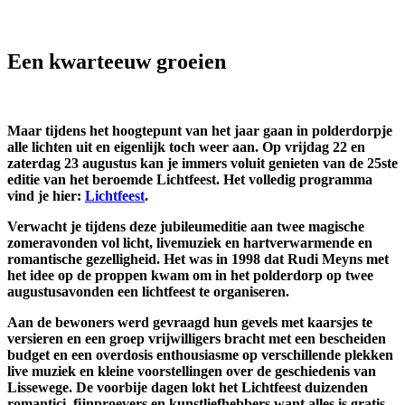
Een kwarteeuw groeien
Maar tijdens het hoogtepunt van het jaar gaan in polderdorpje
alle lichten uit en eigenlijk toch weer aan. Op vrijdag 22 en
zaterdag 23 augustus kan je immers voluit genieten van de 25ste
editie van het beroemde Lichtfeest. Het volledig programma
vind je hier:
Lichtfeest
.
Verwacht je tijdens deze jubileumeditie aan twee magische
zomeravonden vol licht, livemuziek en hartverwarmende en
romantische gezelligheid. Het was in 1998 dat Rudi Meyns met
het idee op de proppen kwam om in het polderdorp op twee
augustusavonden een lichtfeest te organiseren.
Aan de bewoners werd gevraagd hun gevels met kaarsjes te
versieren en een groep vrijwilligers bracht met een bescheiden
budget en een overdosis enthousiasme op verschillende plekken
live muziek en kleine voorstellingen over de geschiedenis van
Lissewege. De voorbije dagen lokt het Lichtfeest duizenden
romantici, fijnproevers en kunstliefhebbers want alles is gratis.