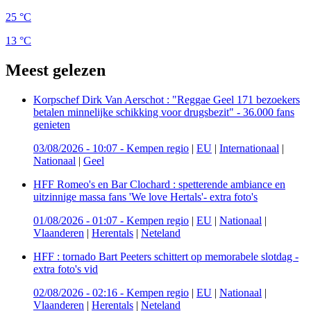
25 °C
13 °C
Meest gelezen
Korpschef Dirk Van Aerschot : "Reggae Geel 171 bezoekers
betalen minnelijke schikking voor drugsbezit" - 36.000 fans
genieten
03/08/2026 - 10:07
-
Kempen regio
|
EU
|
Internationaal
|
Nationaal
|
Geel
HFF Romeo's en Bar Clochard : spetterende ambiance en
uitzinnige massa fans 'We love Hertals'- extra foto's
01/08/2026 - 01:07
-
Kempen regio
|
EU
|
Nationaal
|
Vlaanderen
|
Herentals
|
Neteland
HFF : tornado Bart Peeters schittert op memorabele slotdag -
extra foto's vid
02/08/2026 - 02:16
-
Kempen regio
|
EU
|
Nationaal
|
Vlaanderen
|
Herentals
|
Neteland