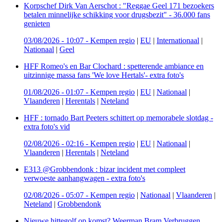
Korpschef Dirk Van Aerschot : "Reggae Geel 171 bezoekers
betalen minnelijke schikking voor drugsbezit" - 36.000 fans
genieten
03/08/2026 - 10:07
-
Kempen regio
|
EU
|
Internationaal
|
Nationaal
|
Geel
HFF Romeo's en Bar Clochard : spetterende ambiance en
uitzinnige massa fans 'We love Hertals'- extra foto's
01/08/2026 - 01:07
-
Kempen regio
|
EU
|
Nationaal
|
Vlaanderen
|
Herentals
|
Neteland
HFF : tornado Bart Peeters schittert op memorabele slotdag -
extra foto's vid
02/08/2026 - 02:16
-
Kempen regio
|
EU
|
Nationaal
|
Vlaanderen
|
Herentals
|
Neteland
E313 @Grobbendonk : bizar incident met compleet
verwoeste aanhangwagen - extra foto's
02/08/2026 - 05:07
-
Kempen regio
|
Nationaal
|
Vlaanderen
|
Neteland
|
Grobbendonk
Nieuwe hittegolf op komst? Weerman Bram Verbruggen