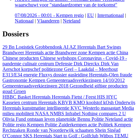
waarschuwt voor "standaardzomer van de toekomst"
07/08/2026 - 00:01
-
Kempen regio
|
EU
|
Internationaal
|
Nationaal
|
Vlaanderen
|
Neteland
Dossiers
29 Bn Logistiek Grobbendonk
AI
AZ Herentals
Bart Swings
Brandweer Herentals actie
Brandweer zone Kempen actie
China
Chinese producten
Chinese webshops
Coronavirus - Covid-19 -
pandemie
culinair centrum
Defensie
Dirk Dierckx
Dirk Van
Aerschot korpschef politiezone Geel – Laakdal – Meerhout
E313/E34
energie
Fluxys dossier gasleiding Herentals-Olen
fraude
Gastronomie Kempen
Gemeenteraadsverkiezingen 14/10/2012
Gemeenteraadsverkiezingen 2018
Gezondheid
giftige producten
goud
Groen
HBBC Basket Herentals
Herentals Fietst / Feest
HIS
HYC
Kasseien centrum Herentals
KBVB
KMO
koolstof
kOsh Onderwijs
Herentals
kunstmatige intelligentie
KVC Westerlo
massastart
Media
milieu
mobiliteit
NASA
NMBS Infrabel
Nothing compares 2 U
Olivia Fund
ontstaan leven
planetoïde Bennu
Politie Neteland actie
Politie regio Kempen
Politie Zuiderkempen actie
Politiek Kempen
Rechtzaken
Ronde van Noorderwijk
schaatsen
Shein
Sinéad
O'Connor
SKS Herentals
Start to Golf : Golfclub Witbos
TEMU