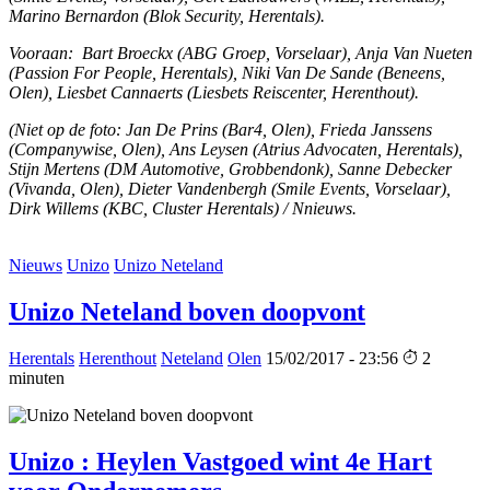
Marino Bernardon (Blok Security, Herentals).
Vooraan: Bart Broeckx (ABG Groep, Vorselaar), Anja Van Nueten
(Passion For People, Herentals), Niki Van De Sande (Beneens,
Olen), Liesbet Cannaerts (Liesbets Reiscenter, Herenthout).
(Niet op de foto: Jan De Prins (Bar4, Olen), Frieda Janssens
(Companywise, Olen), Ans Leysen (Atrius Advocaten, Herentals),
Stijn Mertens (DM Automotive, Grobbendonk), Sanne Debecker
(Vivanda, Olen), Dieter Vandenbergh (Smile Events, Vorselaar),
Dirk Willems (KBC, Cluster Herentals) / Nnieuws.
Nieuws
Unizo
Unizo Neteland
Unizo Neteland boven doopvont
Herentals
Herenthout
Neteland
Olen
15/02/2017 - 23:56
2
minuten
Unizo : Heylen Vastgoed wint 4e Hart