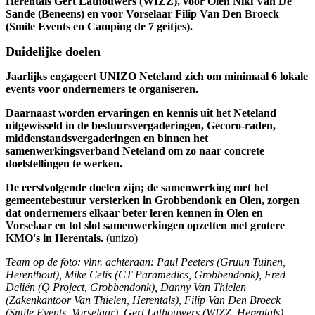
Herentals Gert Lathouwers (WIZZ), voor Olen Niki Van De
Sande (Beneens) en voor Vorselaar Filip Van Den Broeck
(Smile Events en Camping de 7 geitjes).
Duidelijke doelen
Jaarlijks engageert UNIZO Neteland zich om minimaal 6 lokale
events voor ondernemers te organiseren.
Daarnaast worden ervaringen en kennis uit het Neteland
uitgewisseld in de bestuursvergaderingen, Gecoro-raden,
middenstandsvergaderingen en binnen het
samenwerkingsverband Neteland om zo naar concrete
doelstellingen te werken.
De eerstvolgende doelen zijn; de samenwerking met het
gemeentebestuur versterken in Grobbendonk en Olen, zorgen
dat ondernemers elkaar beter leren kennen in Olen en
Vorselaar en tot slot samenwerkingen opzetten met grotere
KMO's in Herentals.
(unizo)
Team op de foto: vlnr. achteraan: Paul Peeters (Gruun Tuinen,
Herenthout), Mike Celis (CT Paramedics, Grobbendonk), Fred
Deliën (Q Project, Grobbendonk), Danny Van Thielen
(Zakenkantoor Van Thielen, Herentals), Filip Van Den Broeck
(Smile Events, Vorselaar), Gert Lathouwers (WIZZ, Herentals),