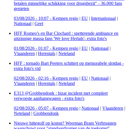
betalen minnelijke schikking voor drugsbezit" - 36.000 fans
genieten
03/08/2026 - 10:07
-
Kempen regio
|
EU
|
Internationaal
|
Nationaal
|
Geel
HFF Romeo's en Bar Clochard : spetterende ambiance en
uitzinnige massa fans 'We love Hertals'- extra foto's
01/08/2026 - 01:07
-
Kempen regio
|
EU
|
Nationaal
|
Vlaanderen
|
Herentals
|
Neteland
HFF : tornado Bart Peeters schittert op memorabele slotdag -
extra foto's vid
02/08/2026 - 02:16
-
Kempen regio
|
EU
|
Nationaal
|
Vlaanderen
|
Herentals
|
Neteland
E313 @Grobbendonk : bizar incident met compleet
verwoeste aanhangwagen - extra foto's
02/08/2026 - 05:07
-
Kempen regio
|
Nationaal
|
Vlaanderen
|
Neteland
|
Grobbendonk
Nieuwe hittegolf op komst? Weerman Bram Verbruggen
waarschuwt voor "standaardzomer van de toekomst"