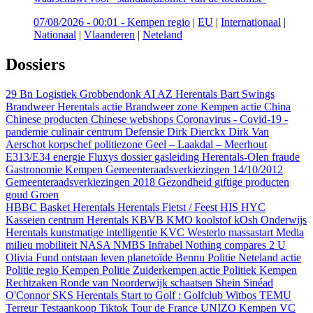
07/08/2026 - 00:01
-
Kempen regio
|
EU
|
Internationaal
|
Nationaal
|
Vlaanderen
|
Neteland
Dossiers
29 Bn Logistiek Grobbendonk
AI
AZ Herentals
Bart Swings
Brandweer Herentals actie
Brandweer zone Kempen actie
China
Chinese producten
Chinese webshops
Coronavirus - Covid-19 -
pandemie
culinair centrum
Defensie
Dirk Dierckx
Dirk Van
Aerschot korpschef politiezone Geel – Laakdal – Meerhout
E313/E34
energie
Fluxys dossier gasleiding Herentals-Olen
fraude
Gastronomie Kempen
Gemeenteraadsverkiezingen 14/10/2012
Gemeenteraadsverkiezingen 2018
Gezondheid
giftige producten
goud
Groen
HBBC Basket Herentals
Herentals Fietst / Feest
HIS
HYC
Kasseien centrum Herentals
KBVB
KMO
koolstof
kOsh Onderwijs
Herentals
kunstmatige intelligentie
KVC Westerlo
massastart
Media
milieu
mobiliteit
NASA
NMBS Infrabel
Nothing compares 2 U
Olivia Fund
ontstaan leven
planetoïde Bennu
Politie Neteland actie
Politie regio Kempen
Politie Zuiderkempen actie
Politiek Kempen
Rechtzaken
Ronde van Noorderwijk
schaatsen
Shein
Sinéad
O'Connor
SKS Herentals
Start to Golf : Golfclub Witbos
TEMU
Terreur
Testaankoop
Tiktok
Tour de France
UNIZO Kempen
VC