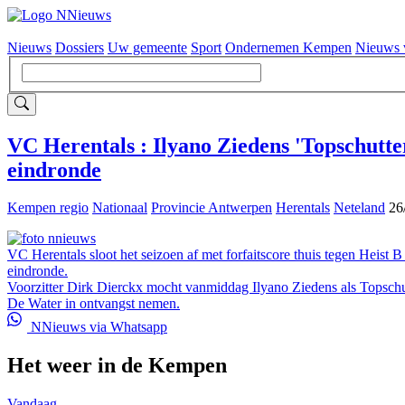
Nieuws
Dossiers
Uw gemeente
Sport
Ondernemen Kempen
Nieuws 
Hoofdnavigatie
VC Herentals : Ilyano Ziedens 'Topschutter
eindronde
Kempen regio
Nationaal
Provincie Antwerpen
Herentals
Neteland
26
VC Herentals sloot het seizoen af met forfaitscore thuis tegen Heist 
eindronde.
Voorzitter Dirk Dierckx mocht vanmiddag Ilyano Ziedens als Topschut
De Water in ontvangst nemen.
NNieuws via Whatsapp
Het weer in de Kempen
Vandaag