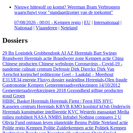
Nieuwe hittegolf op komst? Weerman Bram Verbruggen
waarschuwt voor "standaardzomer van de toekomst"
07/08/2026 - 00:01
-
Kempen regio
|
EU
|
Internationaal
|
Nationaal
|
Vlaanderen
|
Neteland
Dossiers
29 Bn Logistiek Grobbendonk
AI
AZ Herentals
Bart Swings
Brandweer Herentals actie
Brandweer zone Kempen actie
China
Chinese producten
Chinese webshops
Coronavirus - Covid-19 -
pandemie
culinair centrum
Defensie
Dirk Dierckx
Dirk Van
Aerschot korpschef politiezone Geel – Laakdal – Meerhout
E313/E34
energie
Fluxys dossier gasleiding Herentals-Olen
fraude
Gastronomie Kempen
Gemeenteraadsverkiezingen 14/10/2012
Gemeenteraadsverkiezingen 2018
Gezondheid
giftige producten
goud
Groen
HBBC Basket Herentals
Herentals Fietst / Feest
HIS
HYC
Kasseien centrum Herentals
KBVB
KMO
koolstof
kOsh Onderwijs
Herentals
kunstmatige intelligentie
KVC Westerlo
massastart
Media
milieu
mobiliteit
NASA
NMBS Infrabel
Nothing compares 2 U
Olivia Fund
ontstaan leven
planetoïde Bennu
Politie Neteland actie
Politie regio Kempen
Politie Zuiderkempen actie
Politiek Kempen