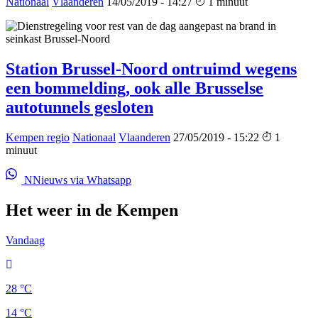
Nationaal
Vlaanderen
14/05/2019 - 14:27
1 minuut
Station Brussel-Noord ontruimd wegens
een bommelding, ook alle Brusselse
autotunnels gesloten
Kempen regio
Nationaal
Vlaanderen
27/05/2019 - 15:22
1
minuut
NNieuws via Whatsapp
Het weer in de Kempen
Vandaag
28 °C
14 °C