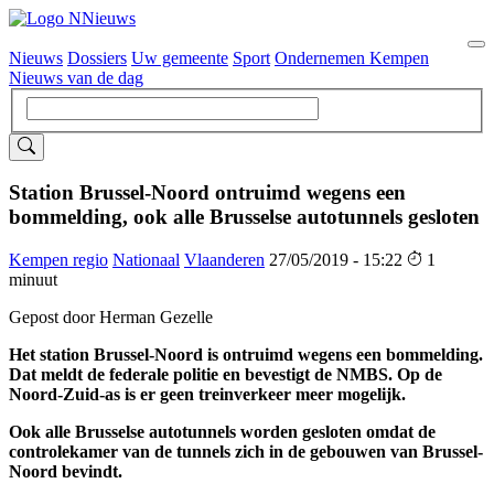
Nieuws
Dossiers
Uw gemeente
Sport
Ondernemen Kempen
Hoofdnavigatie
Nieuws van de dag
Station Brussel-Noord ontruimd wegens een
bommelding, ook alle Brusselse autotunnels gesloten
Kempen regio
Nationaal
Vlaanderen
27/05/2019 - 15:22
1
minuut
Gepost door Herman Gezelle
Het station Brussel-Noord is ontruimd wegens een bommelding.
Dat meldt de federale politie en bevestigt de NMBS. Op de
Noord-Zuid-as is er geen treinverkeer meer mogelijk.
Ook alle Brusselse autotunnels worden gesloten omdat de
controlekamer van de tunnels zich in de gebouwen van Brussel-
Noord bevindt.