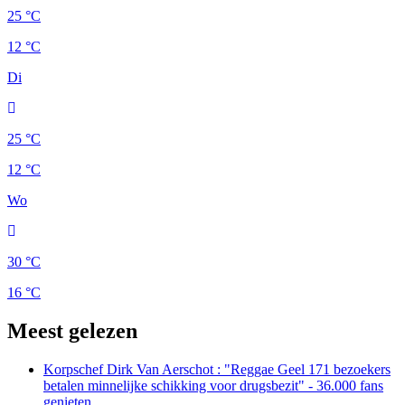
25 °C
12 °C
Di
25 °C
12 °C
Wo
30 °C
16 °C
Meest gelezen
Korpschef Dirk Van Aerschot : "Reggae Geel 171 bezoekers
betalen minnelijke schikking voor drugsbezit" - 36.000 fans
genieten