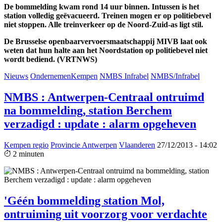
De bommelding kwam rond 14 uur binnen. Intussen is het
station volledig geëvacueerd. Treinen mogen er op politiebevel
niet stoppen. Alle treinverkeer op de Noord-Zuid-as ligt stil.
De Brusselse openbaarvervoersmaatschappij MIVB laat ook
weten dat hun halte aan het Noordstation op politiebevel niet
wordt bediend. (VRTNWS)
Nieuws
OndernemenKempen
NMBS Infrabel
NMBS/Infrabel
NMBS : Antwerpen-Centraal ontruimd
na bommelding, station Berchem
verzadigd : update : alarm opgeheven
Kempen regio
Provincie Antwerpen
Vlaanderen
27/12/2013 - 14:02
2 minuten
'Géén bommelding station Mol,
ontruiming uit voorzorg voor verdachte