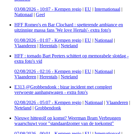
03/08/2026 - 10:07
-
Kempen regio
|
EU
|
Internationaal
|
Nationaal
|
Geel
HFF Romeo's en Bar Clochard : spetterende ambiance en
uitzinnige massa fans 'We love Hertals'- extra foto's
01/08/2026 - 01:07
-
Kempen regio
|
EU
|
Nationaal
|
Vlaanderen
|
Herentals
|
Neteland
HFF : tornado Bart Peeters schittert op memorabele slotdag -
extra foto's vid
02/08/2026 - 02:16
-
Kempen regio
|
EU
|
Nationaal
|
Vlaanderen
|
Herentals
|
Neteland
E313 @Grobbendonk : bizar incident met compleet
verwoeste aanhangwagen - extra foto's
02/08/2026 - 05:07
-
Kempen regio
|
Nationaal
|
Vlaanderen
|
Neteland
|
Grobbendonk
Nieuwe hittegolf op komst? Weerman Bram Verbruggen
waarschuwt voor "standaardzomer van de toekomst"
07/08/2026 - 00:01
-
Kempen regio
|
EU
|
Internationaal
|