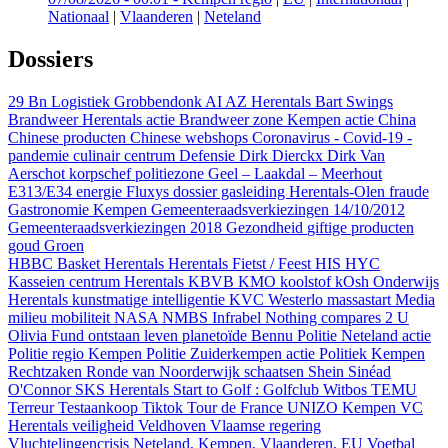
Nationaal
|
Vlaanderen
|
Neteland
Dossiers
29 Bn Logistiek Grobbendonk
AI
AZ Herentals
Bart Swings
Brandweer Herentals actie
Brandweer zone Kempen actie
China
Chinese producten
Chinese webshops
Coronavirus - Covid-19 -
pandemie
culinair centrum
Defensie
Dirk Dierckx
Dirk Van
Aerschot korpschef politiezone Geel – Laakdal – Meerhout
E313/E34
energie
Fluxys dossier gasleiding Herentals-Olen
fraude
Gastronomie Kempen
Gemeenteraadsverkiezingen 14/10/2012
Gemeenteraadsverkiezingen 2018
Gezondheid
giftige producten
goud
Groen
HBBC Basket Herentals
Herentals Fietst / Feest
HIS
HYC
Kasseien centrum Herentals
KBVB
KMO
koolstof
kOsh Onderwijs
Herentals
kunstmatige intelligentie
KVC Westerlo
massastart
Media
milieu
mobiliteit
NASA
NMBS Infrabel
Nothing compares 2 U
Olivia Fund
ontstaan leven
planetoïde Bennu
Politie Neteland actie
Politie regio Kempen
Politie Zuiderkempen actie
Politiek Kempen
Rechtzaken
Ronde van Noorderwijk
schaatsen
Shein
Sinéad
O'Connor
SKS Herentals
Start to Golf : Golfclub Witbos
TEMU
Terreur
Testaankoop
Tiktok
Tour de France
UNIZO Kempen
VC
Herentals
veiligheid
Veldhoven
Vlaamse regering
Vluchtelingencrisis Neteland, Kempen, Vlaanderen, EU
Voetbal